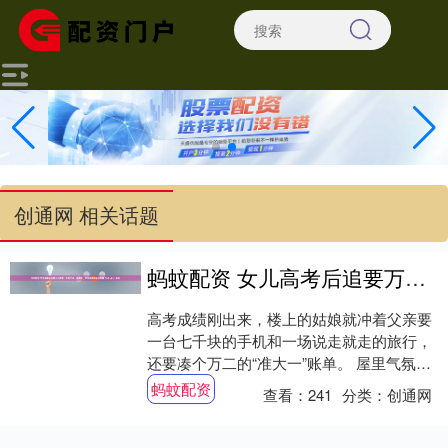
创通网 相关话题
蚂蚊配资 女儿高考后追要万元账单，外卖父亲一夜憔悴，冰冷亲情背后的隐痛_父母_孩子_家庭
高考成绩刚出来，楼上的姑娘就冲着父亲要
一台七千块的手机和一场说走就走的旅行，
还要凑个万二的“准大一”账单。 屋里气氛瞬
间炸裂，姑娘说了句“养不起就别生我”，父
蚂蚊配资
查看：
241
分类：
创通网
亲....