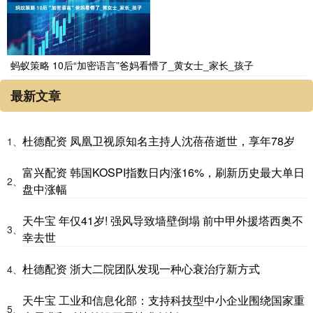
蚂蚁策略 10后“加密语言”爸妈看懵了_黄女士_家长_孩子
最新文章
杜德配资 凤凰卫视原知名主持人沈蓓蓓逝世，享年78岁
1、
富兴配资 韩国KOSPI指数日内涨16%，刷新历史最大单日
2、
盘中涨幅
天牛宝 年仅41岁! 强风导致墙壁倒塌 前中甲外援塔西奥不
3、
幸去世
杜德配资 浙大二院团队发现一种心衰治疗新方式
4、
天牛宝 工业和信息化部：支持科技型中小企业围绕国家重
5、