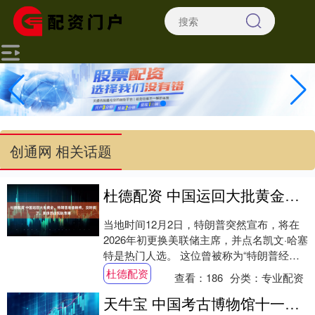
创通网 相关话题
杜德配资 中国运回大批黄金，特朗普准备换将，没时间了，美债恐出现抛售潮
当地时间12月2日，特朗普突然宣布，将在
2026年初更换美联储主席，并点名凯文·哈塞
特是热门人选。 这位曾被称为“特朗普经济
傀儡”的人物，一度被金融界视为华尔街....
杜德配资
查看：
186
分类：
专业配资
天牛宝 中国考古博物馆十一月文物上新，待观众寻宝探秘