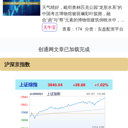
天气晴好，毗邻奥林匹克公园“龙形水系”的
中国考古博物馆被斑斓彩叶簇拥，融
合“鼎”与“尊”元素的博物馆建筑倒映水中，景
色宜人。近期，众多游人在金秋美景中走进
天牛宝
查看：
174
分类：
实盘配资平台
博物馆....
创通网文章已加载完成
沪深京指数
上证综指
3940.04
+39.68
+1.02%