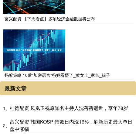
富兴配资 【下周看点】多项经济金融数据将公布
蚂蚁策略 10后“加密语言”爸妈看懵了_黄女士_家长_孩子
最新文章
杜德配资 凤凰卫视原知名主持人沈蓓蓓逝世，享年78岁
1、
富兴配资 韩国KOSPI指数日内涨16%，刷新历史最大单日
2、
盘中涨幅