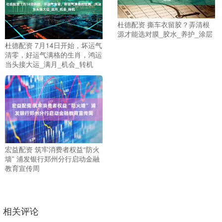
杜德配资 撕车衣留胶？弄清根
源才能选对膜_胶水_养护_涂层
杜德配资 7月14日开始，坏运气
清零，好运气满格的生肖，鸿运
当头接大运_满月_机会_转机
宏益配资 筑牢消费者权益“防火
墙” 浦发银行郑州分行启动金融
教育宣传周
相关评论