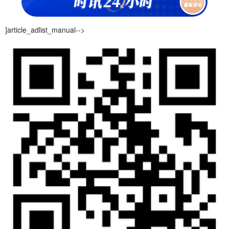
]article_adlist_manual-->