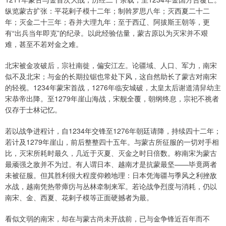
纵览蒙古扩张：平花剌子模十二年；制斡罗思八年；灭西夏二十二
年；灭金二十三年；吞并大理九年；至于西辽、阿拔斯王朝等，更
有“出兵当年即克”的纪录。以此经验估量，蒙古原以为灭宋并不艰
难，甚至不若对金之难。
北宋被金攻破后，宗社南徙，偏安江左。论疆域、人口、军力，南宋
似不及北宋；与金的长期拉锯也常处下风，这自然助长了蒙古对南宋
的轻视。1234年蒙宋首战，1276年临安城破，太皇太后谢道清舁幼主
宋恭帝出降。至1279年崖山海战，宋舰全覆，朝纲终息，宗祀不祧者
仅存于士林记忆。
若以战争进程计，自1234年交锋至1276年朝廷请降，持续四十二年；
若计及1279年崖山，前后整整四十五年。与蒙古所征服的一切对手相
比，灭宋所耗时最久，几近于灭夏、灭金之时日倍数。称南宋为蒙古
最顽强之敌并不为过。有人谓日本、越南才是抗蒙最坚——毕竟两者
未被征服。但其胜利很大程度仰赖地理：日本凭海疆与季风之利挫敌
水战，越南凭热带瘴疠与丛林牵制来军。若论战争烈度与消耗，仍以
南宋、金、西夏、花剌子模等正面硬撼者为最。
看似文弱的南宋，却在与蒙古尚未开战前，已与金争锋近百年而不