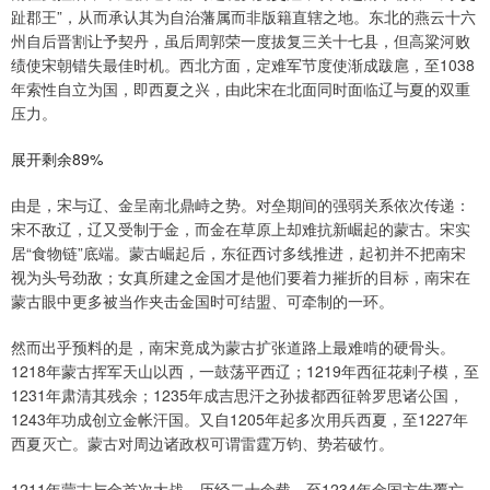
趾郡王”，从而承认其为自治藩属而非版籍直辖之地。东北的燕云十六
州自后晋割让予契丹，虽后周郭荣一度拔复三关十七县，但高粱河败
绩使宋朝错失最佳时机。西北方面，定难军节度使渐成跋扈，至1038
年索性自立为国，即西夏之兴，由此宋在北面同时面临辽与夏的双重
压力。
展开剩余89%
由是，宋与辽、金呈南北鼎峙之势。对垒期间的强弱关系依次传递：
宋不敌辽，辽又受制于金，而金在草原上却难抗新崛起的蒙古。宋实
居“食物链”底端。蒙古崛起后，东征西讨多线推进，起初并不把南宋
视为头号劲敌；女真所建之金国才是他们要着力摧折的目标，南宋在
蒙古眼中更多被当作夹击金国时可结盟、可牵制的一环。
然而出乎预料的是，南宋竟成为蒙古扩张道路上最难啃的硬骨头。
1218年蒙古挥军天山以西，一鼓荡平西辽；1219年西征花剌子模，至
1231年肃清其残余；1235年成吉思汗之孙拔都西征斡罗思诸公国，
1243年功成创立金帐汗国。又自1205年起多次用兵西夏，至1227年
西夏灭亡。蒙古对周边诸政权可谓雷霆万钧、势若破竹。
1211年蒙古与金首次大战，历经二十余载，至1234年金国方告覆亡。