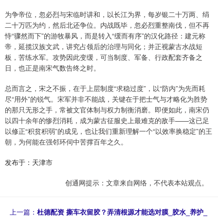
为争帝位，忽必烈与宋临时讲和，以长江为界，每岁银二十万两、绢
二十万匹为约，然后北还争位。内战既毕，忽必烈重整南伐，但不再
恃“骤然而下”的游牧暴风，而是转入“缓而有序”的汉化路径：建元称
帝，延揽汉族文武，讲究占领后的治理与同化；并正视蒙古水战短
板，苦练水军。攻势因此变缓，可当制度、军备、行政配套齐备之
日，也正是南宋气数告终之时。
总而言之，宋之不振，在于上层制度“求稳过度”，以“防内”为先而耗
尽“用外”的锐气。宋军并非不能战，关键在于把士气与才略化为胜势
的那只无形之手，常被文官体制与权力制衡消磨。即便如此，南宋仍
以四十余年的惨烈消耗，成为蒙古征服史上最难克的敌手——这已足
以修正“积贫积弱”的成见，也让我们重新理解一个“以效率换稳定”的王
朝，为何能在强邻环伺中苦撑百年之久。
发布于：天津市
创通网提示：文章来自网络，不代表本站观点。
上一篇：
杜德配资 撕车衣留胶？弄清根源才能选对膜_胶水_养护_