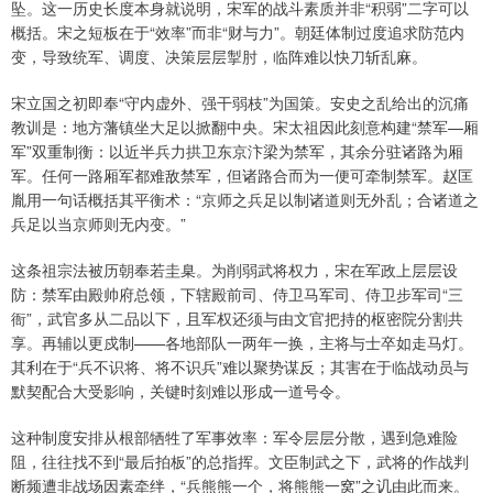
坠。这一历史长度本身就说明，宋军的战斗素质并非“积弱”二字可以
概括。宋之短板在于“效率”而非“财与力”。朝廷体制过度追求防范内
变，导致统军、调度、决策层层掣肘，临阵难以快刀斩乱麻。
宋立国之初即奉“守内虚外、强干弱枝”为国策。安史之乱给出的沉痛
教训是：地方藩镇坐大足以掀翻中央。宋太祖因此刻意构建“禁军—厢
军”双重制衡：以近半兵力拱卫东京汴梁为禁军，其余分驻诸路为厢
军。任何一路厢军都难敌禁军，但诸路合而为一便可牵制禁军。赵匡
胤用一句话概括其平衡术：“京师之兵足以制诸道则无外乱；合诸道之
兵足以当京师则无内变。”
这条祖宗法被历朝奉若圭臬。为削弱武将权力，宋在军政上层层设
防：禁军由殿帅府总领，下辖殿前司、侍卫马军司、侍卫步军司“三
衙”，武官多从二品以下，且军权还须与由文官把持的枢密院分割共
享。再辅以更戍制——各地部队一两年一换，主将与士卒如走马灯。
其利在于“兵不识将、将不识兵”难以聚势谋反；其害在于临战动员与
默契配合大受影响，关键时刻难以形成一道号令。
这种制度安排从根部牺牲了军事效率：军令层层分散，遇到急难险
阻，往往找不到“最后拍板”的总指挥。文臣制武之下，武将的作战判
断频遭非战场因素牵绊，“兵熊熊一个，将熊熊一窝”之讥由此而来。