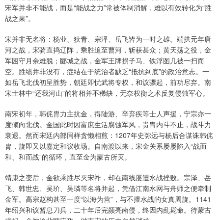
宋军并非不能战，而是“能战之力”常被体制消解，难以有效转化为“胜
战之果”。
宋并非无名将：杨业、狄青、宗泽、岳飞皆为一时之雄。端拱元年唐
河之战，宋骑直捣辽阵，乘胜追至曹河，斩获甚众；黄天荡之役，金
军困守月余难脱；郾城之战，金军王牌拐子马、铁浮图几被一扫而
空。胜绩并非没有，症结在于统治者缺乏“抵抗到底”的政治意志。一
如岳飞北伐初呈胜势，朝廷即忧武将专权，和议骤起，前功尽弃。南
宋士林中“还我河山”的将相并不稀缺，无奈权衡之术反复侵蚀军心。
南宋初年，韩侂胄力主抗金，得陆游、辛弃疾等士人声援，宁宗亦一
度倾向北伐。金国此时因富庶生活腐蚀军风，贵胄内斗不止，战斗力
衰退。然而宋廷内部同样贪懒相煎：1207年史弥远与杨后合谋诛韩侂
胄，旋即又以嘉定和议收场。自南渡以来，宋金关系屡屡陷入“战而
和、和而战”的循环，直至金为蒙古所灭。
靖康之变后，金欲乘胜尽灭宋祚，却在南线屡遭水战挫败。宗泽、岳
飞、韩世忠、吴玠、吴璘等名将并起，凭借江南水网与舟师之便牵制
金军。高宗赵构甚至一度“以海为营”，与不擅水战的女真周旋。1141
年绍兴和议暂息刀兵，二十年后完颜亮南侵，终因内乱毙命。待蒙古