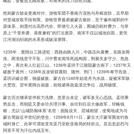
崛起，金被迫北顾应敌，对南宋的压力自然消减。
然则蒙古较金更难对付。游牧军团不善南方湿热与舟楫攻防，且早期
对坚城攻取手段有限。游牧世界最易被蒙古摧折，至于遍布城郭的中
原体系，则需付出高昂代价。即便引入火器，围城仍耗时费力，与草
原上“千里奔袭、昼夜兼程”的打法迥异。南宋不仅以城池自固，更凭
江河湖泊织就的水系形成纵深屏障。
1235年，窝阔台三路进犯：西路由陕入川，中路压向襄樊，东路攻两
淮。两淮线坚守不坠，川中曹友闻等死战殉国，荆襄失多守少。危急
之中，再次有人扛起江山。1236年孟珙于江陵阻蒙古南下；1237年又
破敌于黄州；1238年反攻斩获襄阳、随州、荆门；1239年奉节告急，
孟珙识破企图，驰援破敌。蒙古自1240年始造舟为水战，旋被宋军纵
火焚毁。翌年窝阔台崩逝，前线诸将急返漠北争位，战局顿缓。
蒙古历次继承皆伴权力洗牌。忽里台未定，诸军多无心恋战。孟珙乘
势反击，而朝廷又委余玠共理川事。余玠到任后大修政军，经略钱
粮，尤以“山城防御体系”名世：扼险设关、层城相望，使蜀地成为与
蒙古周旋近半世纪的堡垒。1259年8月11日，蒙古大汗蒙哥围攻钓鱼
城时身亡，此举可谓改变东亚乃至欧亚格局的转折点。其后忽必烈与
阿里不哥为汗位内战五年。