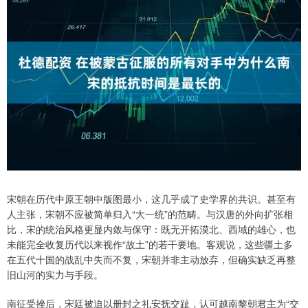
宋朝在历代中原王朝中版图最小，这几乎成了史学界的共识。甚至有
人主张，宋朝不应被简单归入“大一统”的范畴。与汉唐的外向扩张相
比，宋的统治风格更显内敛与保守：既无开拓漠北、西域的雄心，也
未能完全收复历代以来视作“故土”的若干要地。客观说，这些疆土多
在五代十国的战乱中失而不复，宋朝并非主动放弃，但确实缺乏再整
旧山河的实力与手段。
南征受挫后，宋廷被迫以册封之礼安抚交趾，认可越南黎朝君主为“交