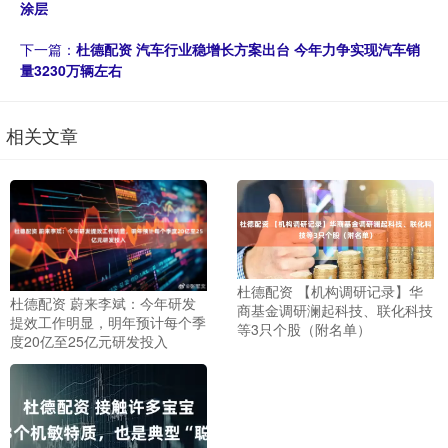
涂层
下一篇：
杜德配资 汽车行业稳增长方案出台 今年力争实现汽车销
量3230万辆左右
相关文章
杜德配资 【机构调研记录】华
杜德配资 蔚来李斌：今年研发
商基金调研澜起科技、联化科技
提效工作明显，明年预计每个季
等3只个股（附名单）
度20亿至25亿元研发投入