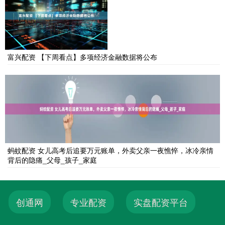
富兴配资 【下周看点】多项经济金融数据将公布
蚂蚊配资 女儿高考后追要万元账单，外卖父亲一夜憔悴，冰冷亲情
背后的隐痛_父母_孩子_家庭
创通网
专业配资
实盘配资平台