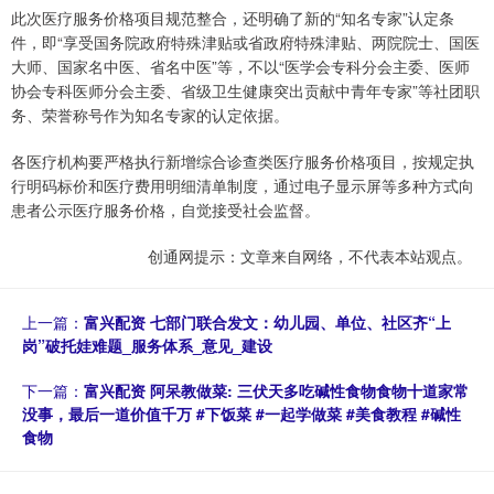
此次医疗服务价格项目规范整合，还明确了新的“知名专家”认定条
件，即“享受国务院政府特殊津贴或省政府特殊津贴、两院院士、国医
大师、国家名中医、省名中医”等，不以“医学会专科分会主委、医师
协会专科医师分会主委、省级卫生健康突出贡献中青年专家”等社团职
务、荣誉称号作为知名专家的认定依据。
各医疗机构要严格执行新增综合诊查类医疗服务价格项目，按规定执
行明码标价和医疗费用明细清单制度，通过电子显示屏等多种方式向
患者公示医疗服务价格，自觉接受社会监督。
创通网提示：文章来自网络，不代表本站观点。
上一篇：
富兴配资 七部门联合发文：幼儿园、单位、社区齐“上
岗”破托娃难题_服务体系_意见_建设
下一篇：
富兴配资 阿呆教做菜: 三伏天多吃碱性食物食物十道家常
没事，最后一道价值千万 #下饭菜 #一起学做菜 #美食教程 #碱性
食物