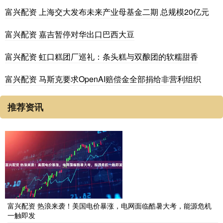
富兴配资 上海交大发布未来产业母基金二期 总规模20亿元
富兴配资 嘉吉暂停对华出口巴西大豆
富兴配资 虹口糕团厂巡礼：条头糕与双酿团的软糯甜香
富兴配资 马斯克要求OpenAI赔偿金全部捐给非营利组织
推荐资讯
富兴配资 热浪来袭！美国电价暴涨，电网面临酷暑大考，能源危机
一触即发